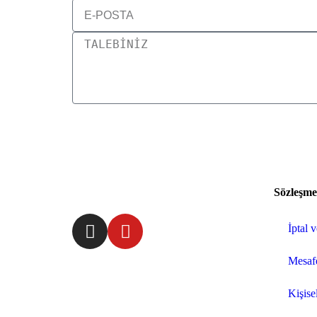
Sözleşme
İptal 
Mesafe
Kişisel