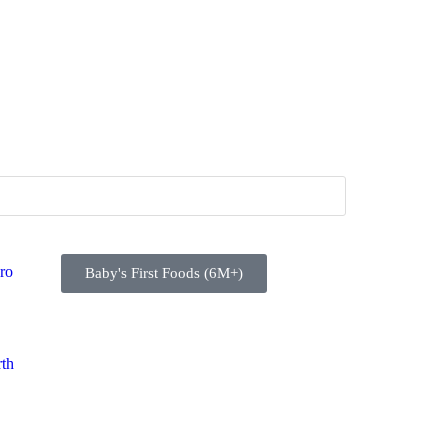
ro
Baby's First Foods (6M+)
rth