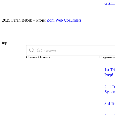
Gizlil
2025 Ferah Bebek – Proje:
Zohi Web Çözümleri
top
Classes + Events
Pregnancy
1st Tr
Prep!
2nd T
Syste
3rd Tr