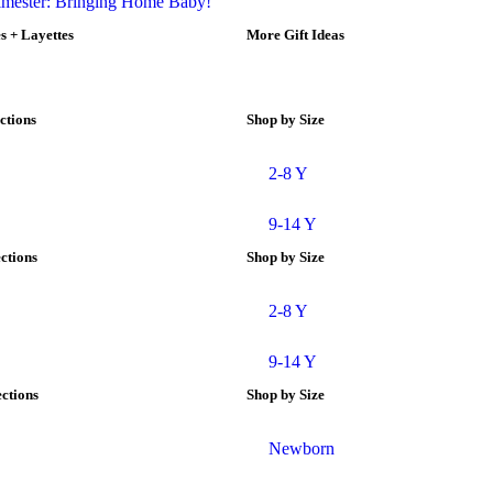
rimester: Bringing Home Baby!
 + Layettes
More Gift Ideas
ctions
Shop by Size
2-8 Y
9-14 Y
ections
Shop by Size
2-8 Y
9-14 Y
ctions
Shop by Size
Newborn