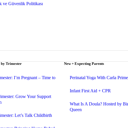
ik ve Güvenlik Politikası
 by Trimester
New + Expecting Parents
imester: I’m Pregnant – Time to
Perinatal Yoga With Carla Prime
Infant First Aid + CPR
rimester: Grow Your Support
m
What Is A Doula? Hosted by Bi
Queen
imester: Let’s Talk Childbirth