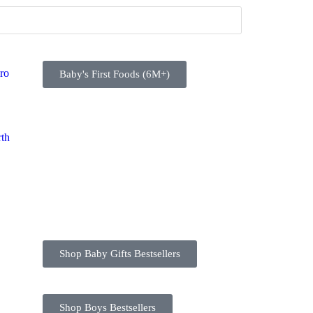
ro
Baby's First Foods (6M+)
rth
Shop Baby Gifts Bestsellers
Shop Boys Bestsellers