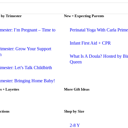
 by Trimester
New + Expecting Parents
imester: I’m Pregnant – Time to
Perinatal Yoga With Carla Prime
Infant First Aid + CPR
rimester: Grow Your Support
m
What Is A Doula? Hosted by Bi
Queen
imester: Let’s Talk Childbirth
rimester: Bringing Home Baby!
 + Layettes
More Gift Ideas
ctions
Shop by Size
2-8 Y