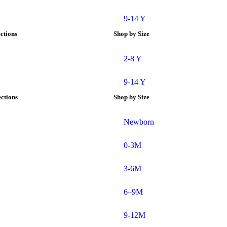
9-14 Y
ections
Shop by Size
2-8 Y
9-14 Y
ctions
Shop by Size
Newborn
0-3M
3-6M
6–9M
9-12M