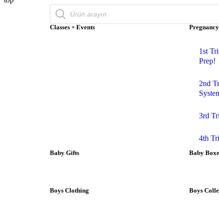
Classes + Events
Pregnancy
1st Tr
Prep!
2nd T
Syste
3rd Tr
4th T
Baby Gifts
Baby Boxes
Boys Clothing
Boys Colle