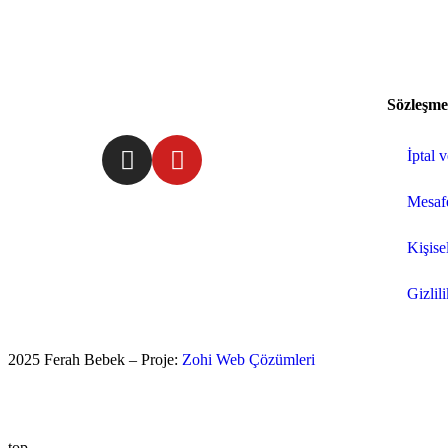
Sözleşme
İptal 
Mesafe
Kişisel
Gizlil
2025 Ferah Bebek – Proje:
Zohi Web Çözümleri
top