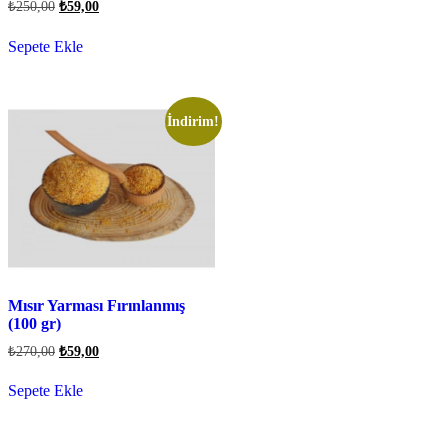
₺
250,00
₺
59,00
Sepete Ekle
İndirim!
Mısır Yarması Fırınlanmış
(100 gr)
₺
270,00
₺
59,00
Sepete Ekle