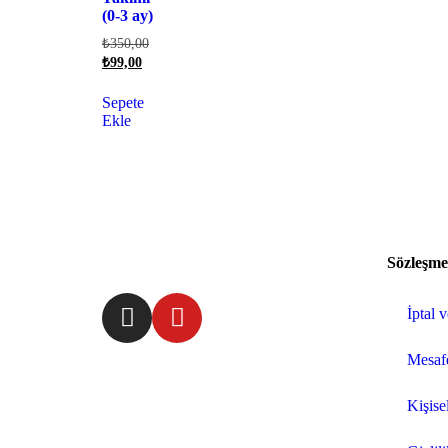
(0-3 ay)
₺
350,00
₺
99,00
Sepete
Ekle
Sözleşme
İptal 
Mesafe
Kişisel