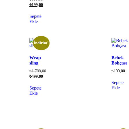
₺
199,00
Sepete
Ekle
İndirim!
Wrap
Bebek
sling
Bohçası
₺
1.799,00
₺
100,00
₺
499,00
Sepete
Ekle
Sepete
Ekle