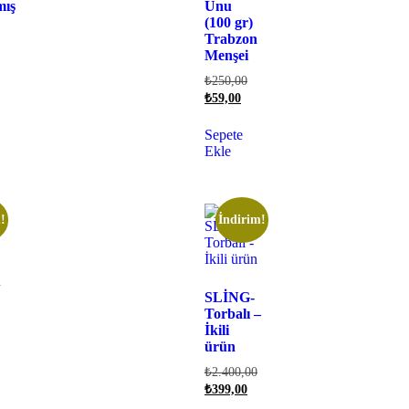
mış
Unu
(100 gr)
Trabzon
Menşei
₺
250,00
₺
59,00
Sepete
Ekle
!
İndirim!
u
SLİNG-
Torbalı –
İkili
ürün
₺
2.400,00
₺
399,00