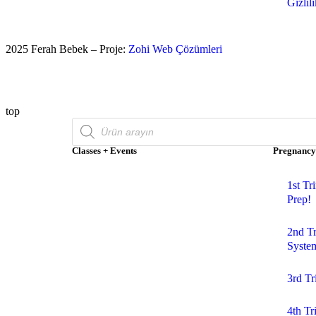
Gizlil
2025 Ferah Bebek – Proje:
Zohi Web Çözümleri
top
Classes + Events
Pregnancy
1st Tr
Prep!
2nd T
Syste
3rd Tr
4th T