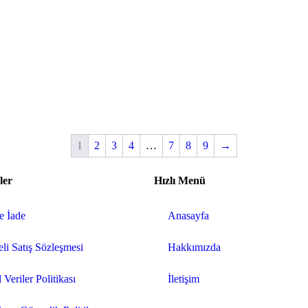
1
2
3
4
…
7
8
9
→
ler
Hızlı Menü
ve İade
Anasayfa
li Satış Sözleşmesi
Hakkımızda
 Veriler Politikası
İletişim