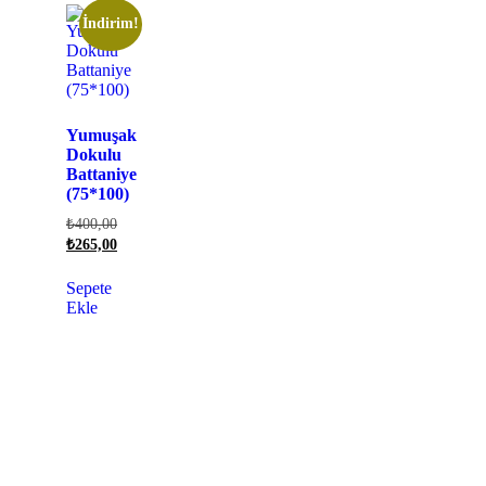
İndirim!
Yumuşak
Dokulu
Battaniye
(75*100)
₺
400,00
₺
265,00
Sepete
Ekle