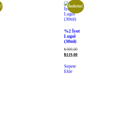
!
İndirim!
%2 İyot
Lugol
(30ml)
₺
300,00
₺
119,00
Sepete
Ekle