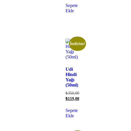
Sepete
Ekle
İndirim!
Udi
Hindi
Yağı
(50ml)
₺
350,00
₺
119,00
Sepete
Ekle