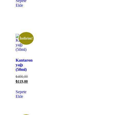
Sepete
Ekle
İndirim!
Kantaron
yağı
(50ml)
₺
400,00
₺
119,00
Sepete
Ekle