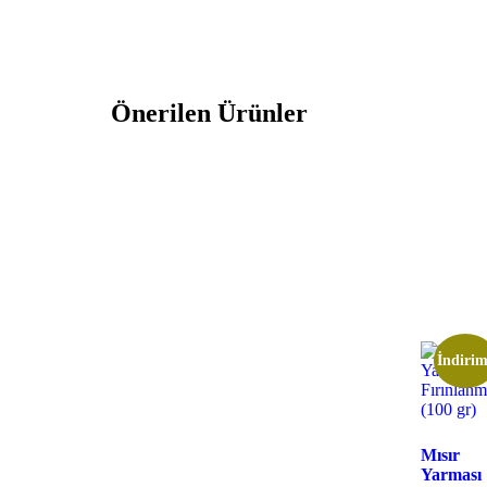
Önerilen Ürünler
İndirim
Mısır
Yarması