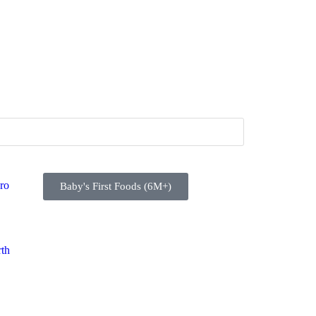
ro
Baby's First Foods (6M+)
rth