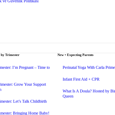
ik ve Güvenlik Politikası
 by Trimester
New + Expecting Parents
imester: I’m Pregnant – Time to
Perinatal Yoga With Carla Prime
Infant First Aid + CPR
rimester: Grow Your Support
m
What Is A Doula? Hosted by Bi
Queen
imester: Let’s Talk Childbirth
rimester: Bringing Home Baby!