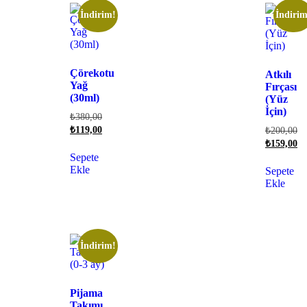
İndirim!
İndirim
Çörekotu
Atkılı
Yağ
Fırçası
(30ml)
(Yüz
İçin)
₺
380,00
₺
119,00
₺
200,00
₺
159,00
Sepete
Ekle
Sepete
Ekle
İndirim!
Pijama
Takımı