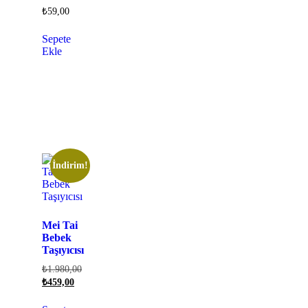
₺
59,00
Sepete
Ekle
İndirim!
Mei Tai
Bebek
Taşıyıcısı
₺
1.980,00
₺
459,00