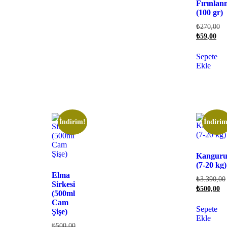
Fırınlan
(100 gr)
₺
270,00
₺
59,00
Sepete
Ekle
İndirim!
İndirim
Kangur
(7-20 kg)
Elma
₺
3.390,00
Sirkesi
₺
500,00
(500ml
Cam
Sepete
Şişe)
Ekle
₺
500,00