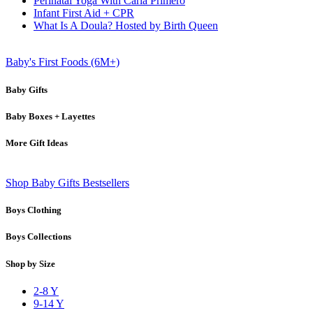
Perinatal Yoga With Carla Primero
Infant First Aid + CPR
What Is A Doula? Hosted by Birth Queen
Baby's First Foods (6M+)
Baby Gifts
Baby Boxes + Layettes
More Gift Ideas
Shop Baby Gifts Bestsellers
Boys Clothing
Boys Collections
Shop by Size
2-8 Y
9-14 Y