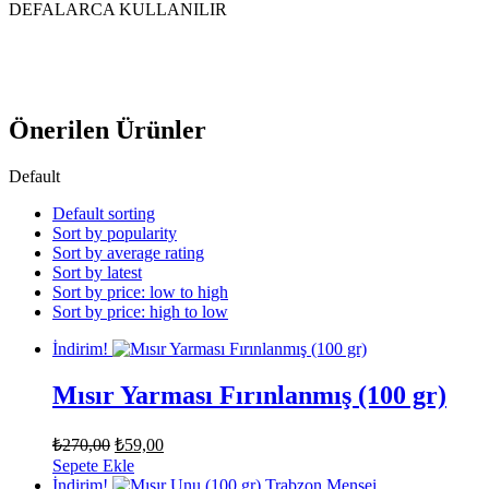
DEFALARCA KULLANILIR
Önerilen Ürünler
Default
Default sorting
Sort by popularity
Sort by average rating
Sort by latest
Sort by price: low to high
Sort by price: high to low
İndirim!
Mısır Yarması Fırınlanmış (100 gr)
Orijinal
Şu
₺
270,00
₺
59,00
fiyat:
andaki
Sepete Ekle
fiyat:
₺270,00.
İndirim!