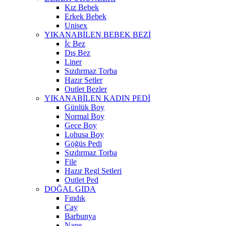
Kız Bebek
Erkek Bebek
Unisex
YIKANABİLEN BEBEK BEZİ
İç Bez
Dış Bez
Liner
Sızdırmaz Torba
Hazır Setler
Outlet Bezler
YIKANABİLEN KADIN PEDİ
Günlük Boy
Normal Boy
Gece Boy
Lohusa Boy
Göğüs Pedi
Sızdırmaz Torba
File
Hazır Regl Setleri
Outlet Ped
DOĞAL GIDA
Fındık
Çay
Barbunya
Nane