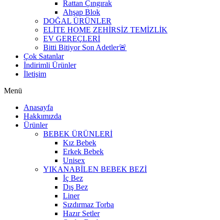
Rattan Çıngırak
Ahşap Blok
DOĞAL ÜRÜNLER
ELİTE HOME ZEHİRSİZ TEMİZLİK
EV GEREÇLERİ
Bitti Bitiyor Son Adetler🚨
Çok Satanlar
İndirimli Ürünler
İletişim
Menü
Anasayfa
Hakkımızda
Ürünler
BEBEK ÜRÜNLERİ
Kız Bebek
Erkek Bebek
Unisex
YIKANABİLEN BEBEK BEZİ
İç Bez
Dış Bez
Liner
Sızdırmaz Torba
Hazır Setler