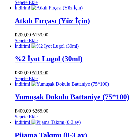
fiyat:
andaki
Sepete Ekle
fiyat:
₺380,00.
İndirim!
₺119,00.
Atkılı Fırçası (Yüz İçin)
Orijinal
Şu
₺
200,00
₺
159,00
fiyat:
andaki
Sepete Ekle
fiyat:
₺200,00.
İndirim!
₺159,00.
%2 İyot Lugol (30ml)
Orijinal
Şu
₺
300,00
₺
119,00
fiyat:
andaki
Sepete Ekle
fiyat:
₺300,00.
İndirim!
₺119,00.
Yumuşak Dokulu Battaniye (75*100)
Orijinal
Şu
₺
400,00
₺
265,00
fiyat:
andaki
Sepete Ekle
fiyat:
₺400,00.
İndirim!
₺265,00.
Pijama Takımı (0-3 ay)