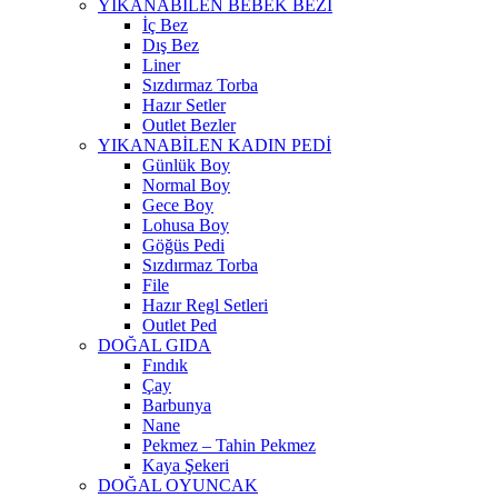
YIKANABİLEN BEBEK BEZİ
İç Bez
Dış Bez
Liner
Sızdırmaz Torba
Hazır Setler
Outlet Bezler
YIKANABİLEN KADIN PEDİ
Günlük Boy
Normal Boy
Gece Boy
Lohusa Boy
Göğüs Pedi
Sızdırmaz Torba
File
Hazır Regl Setleri
Outlet Ped
DOĞAL GIDA
Fındık
Çay
Barbunya
Nane
Pekmez – Tahin Pekmez
Kaya Şekeri
DOĞAL OYUNCAK