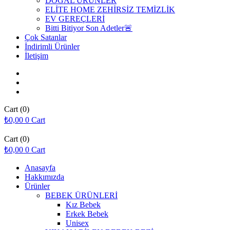
DOĞAL ÜRÜNLER
ELİTE HOME ZEHİRSİZ TEMİZLİK
EV GEREÇLERİ
Bitti Bitiyor Son Adetler🚨
Çok Satanlar
İndirimli Ürünler
İletişim
Cart
(0)
₺
0,00
0
Cart
Cart
(0)
₺
0,00
0
Cart
Anasayfa
Hakkımızda
Ürünler
BEBEK ÜRÜNLERİ
Kız Bebek
Erkek Bebek
Unisex