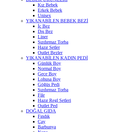
Kız Bebek
Erkek Bebek
Unisex
YIKANABİLEN BEBEK BEZİ
İç Bez
Dış Bez
Liner
Sızdırmaz Torba
Hazır Setler
Outlet Bezler
YIKANABİLEN KADIN PEDİ
Günlük Boy
Normal Boy
Gece Boy
Lohusa Boy
Göğüs Pedi
Sızdırmaz Torba
File
Hazır Regl Setleri
Outlet Ped
DOĞAL GIDA
Fındık
Çay
Barbunya