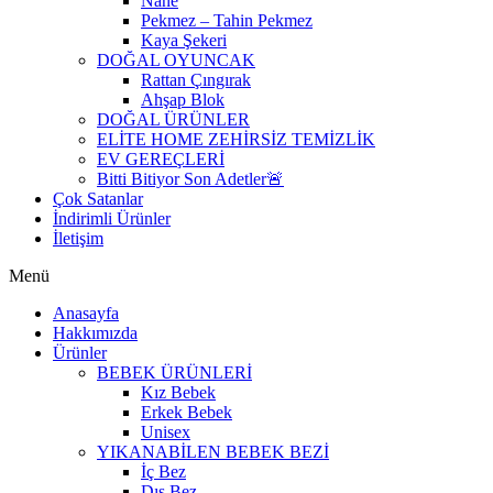
Nane
Pekmez – Tahin Pekmez
Kaya Şekeri
DOĞAL OYUNCAK
Rattan Çıngırak
Ahşap Blok
DOĞAL ÜRÜNLER
ELİTE HOME ZEHİRSİZ TEMİZLİK
EV GEREÇLERİ
Bitti Bitiyor Son Adetler🚨
Çok Satanlar
İndirimli Ürünler
İletişim
Menü
Anasayfa
Hakkımızda
Ürünler
BEBEK ÜRÜNLERİ
Kız Bebek
Erkek Bebek
Unisex
YIKANABİLEN BEBEK BEZİ
İç Bez
Dış Bez