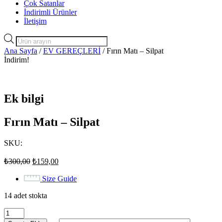
Çok Satanlar
İndirimli Ürünler
İletişim
Products
search
Ana Sayfa
/
EV GEREÇLERİ
/ Fırın Matı – Silpat
İndirim!
Ek bilgi
Fırın Matı – Silpat
SKU:
Orijinal
Şu
₺
300,00
₺
159,00
fiyat:
andaki
fiyat:
₺300,00.
Size Guide
₺159,00.
14 adet stokta
Fırın
Matı