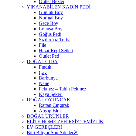
Outlet Bezler
YIKANABİLEN KADIN PEDİ
Günlük Boy
Normal Boy
Gece Boy
Lohusa Boy
Göğüs Pedi
Sızdırmaz Torba
File
Hazır Regl Setleri
Outlet Ped
DOĞAL GIDA
Fındık
Çay
Barbunya
Nane
Pekmez – Tahin Pekmez
Kaya Şekeri
DOĞAL OYUNCAK
Rattan Çıngırak
Ahşap Blok
DOĞAL ÜRÜNLER
ELİTE HOME ZEHİRSİZ TEMİZLİK
EV GEREÇLERİ
Bitti Bitiyor Son Adetler🚨