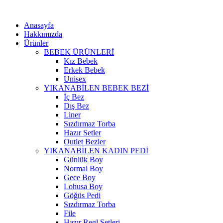
Anasayfa
Hakkımızda
Ürünler
BEBEK ÜRÜNLERİ
Kız Bebek
Erkek Bebek
Unisex
YIKANABİLEN BEBEK BEZİ
İç Bez
Dış Bez
Liner
Sızdırmaz Torba
Hazır Setler
Outlet Bezler
YIKANABİLEN KADIN PEDİ
Günlük Boy
Normal Boy
Gece Boy
Lohusa Boy
Göğüs Pedi
Sızdırmaz Torba
File
Hazır Regl Setleri