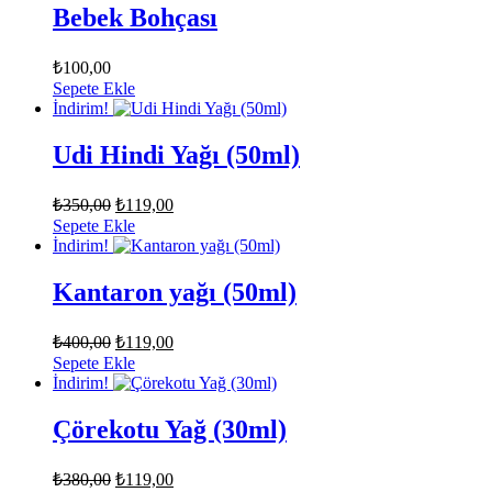
Bebek Bohçası
₺
100,00
Sepete Ekle
İndirim!
Udi Hindi Yağı (50ml)
Orijinal
Şu
₺
350,00
₺
119,00
fiyat:
andaki
Sepete Ekle
fiyat:
₺350,00.
İndirim!
₺119,00.
Kantaron yağı (50ml)
Orijinal
Şu
₺
400,00
₺
119,00
fiyat:
andaki
Sepete Ekle
fiyat:
₺400,00.
İndirim!
₺119,00.
Çörekotu Yağ (30ml)
Orijinal
Şu
₺
380,00
₺
119,00