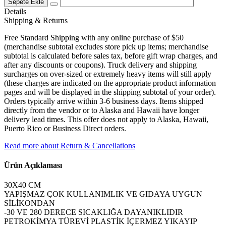
Sepete Ekle
-
Details
Silpat
Shipping & Returns
adet
Free Standard Shipping with any online purchase of $50
(merchandise subtotal excludes store pick up items; merchandise
subtotal is calculated before sales tax, before gift wrap charges, and
after any discounts or coupons). Truck delivery and shipping
surcharges on over-sized or extremely heavy items will still apply
(these charges are indicated on the appropriate product information
pages and will be displayed in the shipping subtotal of your order).
Orders typically arrive within 3-6 business days. Items shipped
directly from the vendor or to Alaska and Hawaii have longer
delivery lead times. This offer does not apply to Alaska, Hawaii,
Puerto Rico or Business Direct orders.
Read more about Return & Cancellations
Ürün Açıklaması
30X40 CM
YAPIŞMAZ ÇOK KULLANIMLIK VE GIDAYA UYGUN
SİLİKONDAN
-30 VE 280 DERECE SICAKLIĞA DAYANIKLIDIR
PETROKİMYA TÜREVİ PLASTİK İÇERMEZ YIKAYIP