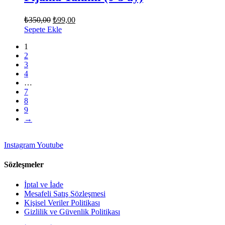
Orijinal
Şu
₺
350,00
₺
99,00
fiyat:
andaki
Sepete Ekle
fiyat:
₺350,00.
1
₺99,00.
2
3
4
…
7
8
9
→
Instagram
Youtube
Sözleşmeler
İptal ve İade
Mesafeli Satış Sözleşmesi
Kişisel Veriler Politikası
Gizlilik ve Güvenlik Politikası