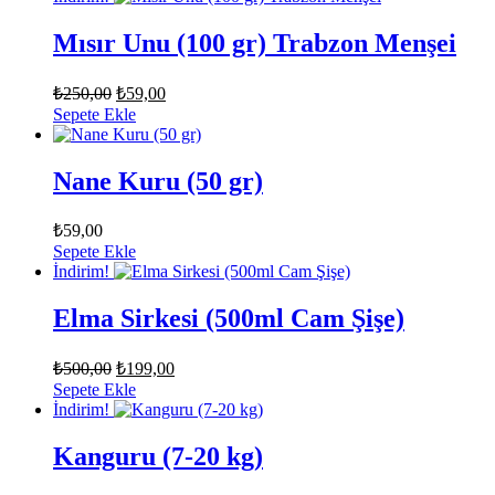
₺59,00.
Mısır Unu (100 gr) Trabzon Menşei
Orijinal
Şu
₺
250,00
₺
59,00
fiyat:
andaki
Sepete Ekle
fiyat:
₺250,00.
₺59,00.
Nane Kuru (50 gr)
₺
59,00
Sepete Ekle
İndirim!
Elma Sirkesi (500ml Cam Şişe)
Orijinal
Şu
₺
500,00
₺
199,00
fiyat:
andaki
Sepete Ekle
fiyat:
₺500,00.
İndirim!
₺199,00.
Kanguru (7-20 kg)