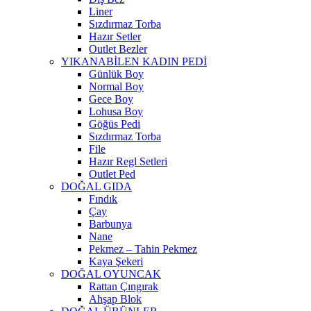
Liner
Sızdırmaz Torba
Hazır Setler
Outlet Bezler
YIKANABİLEN KADIN PEDİ
Günlük Boy
Normal Boy
Gece Boy
Lohusa Boy
Göğüs Pedi
Sızdırmaz Torba
File
Hazır Regl Setleri
Outlet Ped
DOĞAL GIDA
Fındık
Çay
Barbunya
Nane
Pekmez – Tahin Pekmez
Kaya Şekeri
DOĞAL OYUNCAK
Rattan Çıngırak
Ahşap Blok