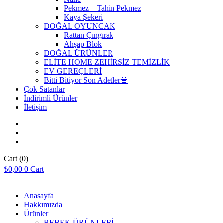
Pekmez – Tahin Pekmez
Kaya Şekeri
DOĞAL OYUNCAK
Rattan Çıngırak
Ahşap Blok
DOĞAL ÜRÜNLER
ELİTE HOME ZEHİRSİZ TEMİZLİK
EV GEREÇLERİ
Bitti Bitiyor Son Adetler🚨
Çok Satanlar
İndirimli Ürünler
İletişim
Cart
(0)
₺
0,00
0
Cart
Anasayfa
Hakkımızda
Ürünler
BEBEK ÜRÜNLERİ