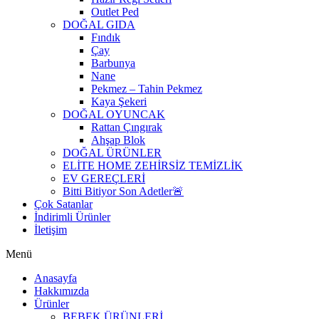
Outlet Ped
DOĞAL GIDA
Fındık
Çay
Barbunya
Nane
Pekmez – Tahin Pekmez
Kaya Şekeri
DOĞAL OYUNCAK
Rattan Çıngırak
Ahşap Blok
DOĞAL ÜRÜNLER
ELİTE HOME ZEHİRSİZ TEMİZLİK
EV GEREÇLERİ
Bitti Bitiyor Son Adetler🚨
Çok Satanlar
İndirimli Ürünler
İletişim
Menü
Anasayfa
Hakkımızda
Ürünler
BEBEK ÜRÜNLERİ