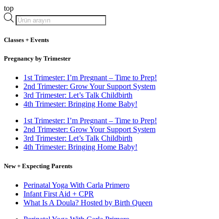
top
Products
search
Classes + Events
Pregnancy by Trimester
1st Trimester: I’m Pregnant – Time to Prep!
2nd Trimester: Grow Your Support System
3rd Trimester: Let’s Talk Childbirth
4th Trimester: Bringing Home Baby!
1st Trimester: I’m Pregnant – Time to Prep!
2nd Trimester: Grow Your Support System
3rd Trimester: Let’s Talk Childbirth
4th Trimester: Bringing Home Baby!
New + Expecting Parents
Perinatal Yoga With Carla Primero
Infant First Aid + CPR
What Is A Doula? Hosted by Birth Queen