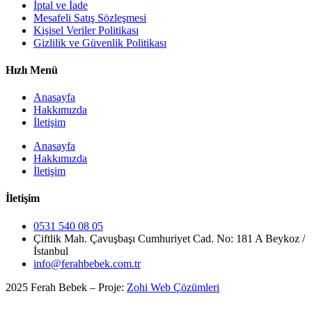
İptal ve İade
Mesafeli Satış Sözleşmesi
Kişisel Veriler Politikası
Gizlilik ve Güvenlik Politikası
Hızlı Menü
Anasayfa
Hakkımızda
İletişim
Anasayfa
Hakkımızda
İletişim
İletişim
0531 540 08 05
Çiftlik Mah. Çavuşbaşı Cumhuriyet Cad. No: 181 A Beykoz /
İstanbul
info@ferahbebek.com.tr
2025 Ferah Bebek – Proje:
Zohi Web Çözümleri