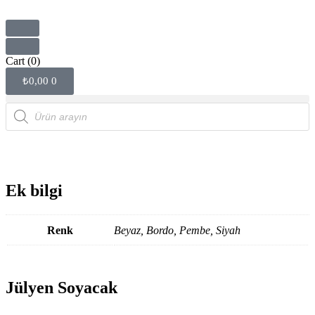
Cart
(0)
₺
0,00
0
Ek bilgi
Renk
Beyaz, Bordo, Pembe, Siyah
Jülyen Soyacak