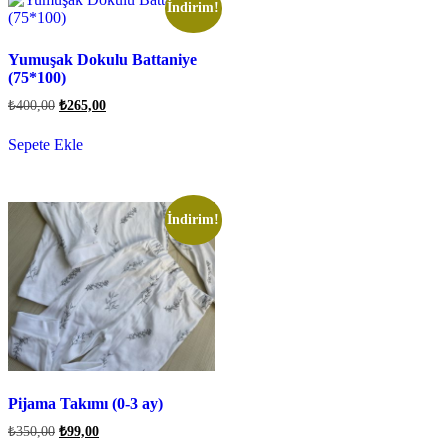
İndirim!
Yumuşak Dokulu Battaniye
(75*100)
₺
400,00
₺
265,00
Sepete Ekle
İndirim!
Pijama Takımı (0-3 ay)
₺
350,00
₺
99,00