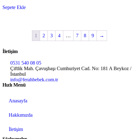
Sepete Ekle
1
2
3
4
…
7
8
9
→
İletişim
0531 540 08 05
Çiftlik Mah. Çavuşbaşı Cumhuriyet Cad. No: 181 A Beykoz /
İstanbul
info@ferahbebek.com.tr
Hızlı Menü
Anasayfa
Hakkımızda
İletişim
Sözleşmeler