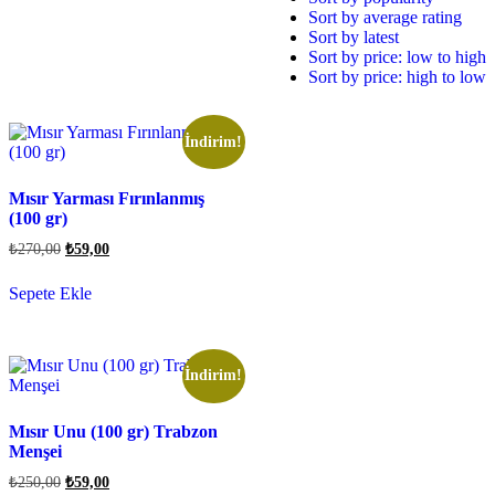
Sort by average rating
Sort by latest
Sort by price: low to high
Sort by price: high to low
İndirim!
Mısır Yarması Fırınlanmış
(100 gr)
₺
270,00
₺
59,00
Sepete Ekle
İndirim!
Mısır Unu (100 gr) Trabzon
Menşei
₺
250,00
₺
59,00