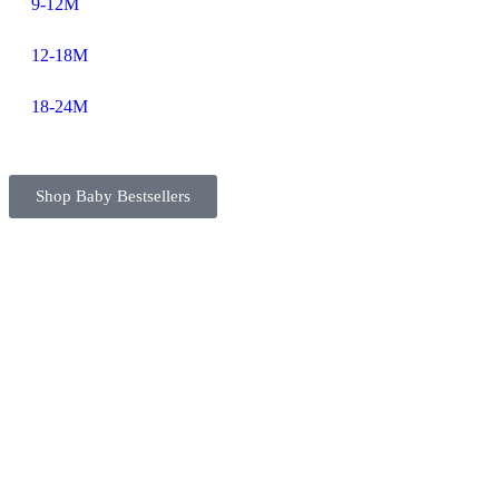
9-12M
12-18M
18-24M
Shop Baby Bestsellers