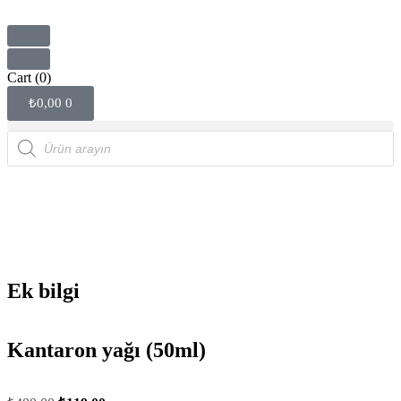
Cart
(0)
₺
0,00
0
Ek bilgi
Kantaron yağı (50ml)