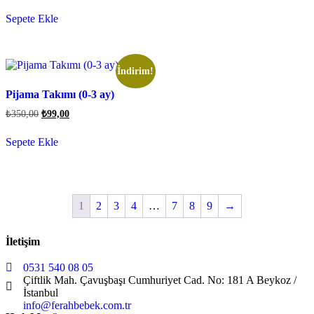
Sepete Ekle
İndirim!
Pijama Takımı (0-3 ay)
₺
350,00
₺
99,00
Sepete Ekle
1
2
3
4
…
7
8
9
→
İletişim
0531 540 08 05
Çiftlik Mah. Çavuşbaşı Cumhuriyet Cad. No: 181 A Beykoz /
İstanbul
info@ferahbebek.com.tr