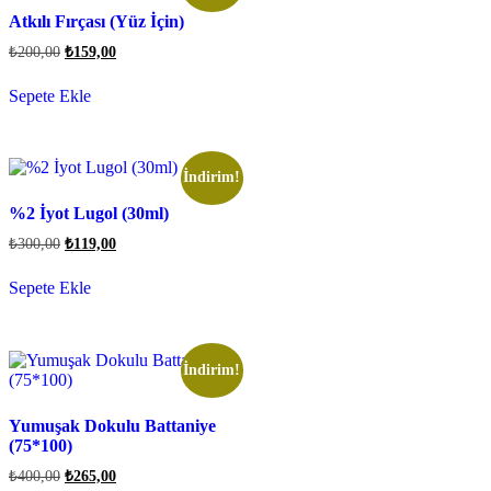
Atkılı Fırçası (Yüz İçin)
₺
200,00
₺
159,00
Sepete Ekle
İndirim!
%2 İyot Lugol (30ml)
₺
300,00
₺
119,00
Sepete Ekle
İndirim!
Yumuşak Dokulu Battaniye
(75*100)
₺
400,00
₺
265,00