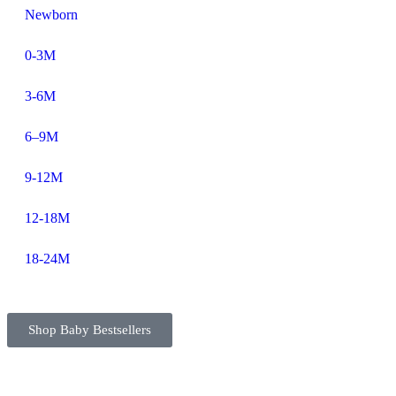
Newborn
0-3M
3-6M
6–9M
9-12M
12-18M
18-24M
Shop Baby Bestsellers