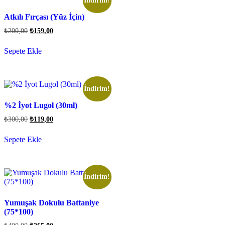
İndirim!
Atkılı Fırçası (Yüz İçin)
₺
200,00
₺
159,00
Sepete Ekle
İndirim!
%2 İyot Lugol (30ml)
₺
300,00
₺
119,00
Sepete Ekle
İndirim!
Yumuşak Dokulu Battaniye
(75*100)