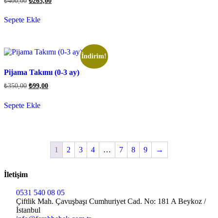
₺
400,00
₺
265,00
Sepete Ekle
İndirim!
Pijama Takımı (0-3 ay)
₺
350,00
₺
99,00
Sepete Ekle
1
2
3
4
…
7
8
9
→
İletişim
0531 540 08 05
Çiftlik Mah. Çavuşbaşı Cumhuriyet Cad. No: 181 A Beykoz /
İstanbul