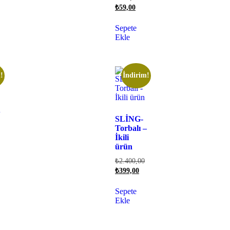
₺
59,00
Sepete
Ekle
!
İndirim!
u
SLİNG-
Torbalı –
İkili
ürün
₺
2.400,00
₺
399,00
Sepete
Ekle