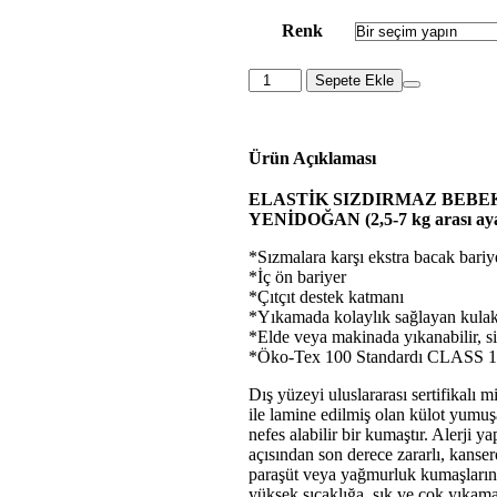
Renk
Sepete Ekle
Ürün Açıklaması
ELASTİK SIZDIRMAZ BEBE
YENİDOĞAN (2,5-7 kg arası ayar
*Sızmalara karşı ekstra bacak bariy
*İç ön bariyer
*Çıtçıt destek katmanı
*Yıkamada kolaylık sağlayan kulak
*Elde veya makinada yıkanabilir, sil
*Öko-Tex 100 Standardı CLASS 1 s
Dış yüzeyi uluslararası sertifikalı 
ile lamine edilmiş olan külot yumuş
nefes alabilir bir kumaştır. Alerji 
açısından son derece zararlı, kans
paraşüt veya yağmurluk kumaşların
yüksek sıcaklığa, sık ve çok yıkama