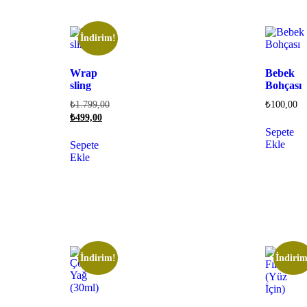
İndirim!
Wrap
Bebek
sling
Bohçası
₺
1.799,00
₺
100,00
₺
499,00
Sepete
Ekle
Sepete
Ekle
İndirim!
İndirim