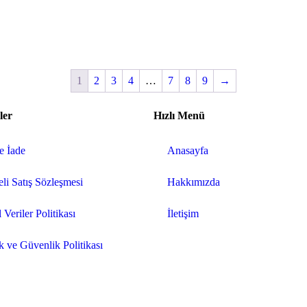
1
2
3
4
…
7
8
9
→
ler
Hızlı Menü
ve İade
Anasayfa
li Satış Sözleşmesi
Hakkımızda
 Veriler Politikası
İletişim
ik ve Güvenlik Politikası