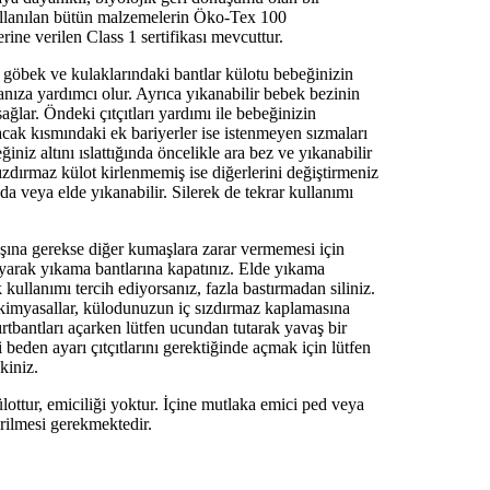
llanılan bütün malzemelerin Öko-Tex 100
rine verilen Class 1 sertifikası mevcuttur.
 göbek ve kulaklarındaki bantlar külotu bebeğinizin
anıza yardımcı olur. Ayrıca yıkanabilir bebek bezinin
ağlar. Öndeki çıtçıtları yardımı ile bebeğinizin
acak kısmındaki ek bariyerler ise istenmeyen sızmaları
iniz altını ıslattığında öncelikle ara bez ve yıkanabilir
ızdırmaz külot kirlenmemiş ise diğerlerini değiştirmeniz
da veya elde yıkanabilir. Silerek de tekrar kullanımı
na gerekse diğer kumaşlara zarar vermemesi için
ayarak yıkama bantlarına kapatınız. Elde yıkama
k kullanımı tercih ediyorsanız, fazla bastırmadan siliniz.
kimyasallar, külodunuzun iç sızdırmaz kaplamasına
ırtbantları açarken lütfen ucundan tutarak yavaş bir
 beden ayarı çıtçıtlarını gerektiğinde açmak için lütfen
kiniz.
ottur, emiciliği yoktur. İçine mutlaka emici ped veya
irilmesi gerekmektedir.