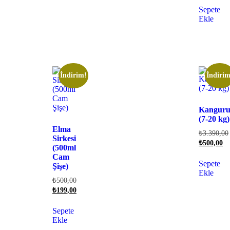
Sepete
Ekle
İndirim!
İndirim
Kangur
(7-20 kg)
Elma
₺
3.390,00
Sirkesi
₺
500,00
(500ml
Cam
Sepete
Şişe)
Ekle
₺
500,00
₺
199,00
Sepete
Ekle