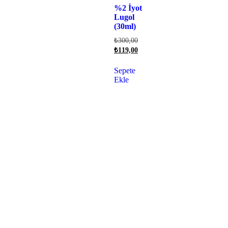
%2 İyot
Lugol
(30ml)
₺
300,00
₺
119,00
Sepete
Ekle