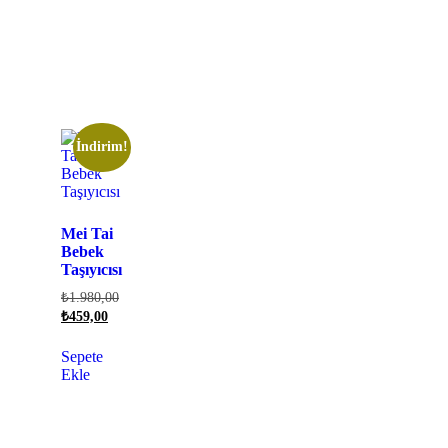
İndirim!
Mei Tai
Bebek
Taşıyıcısı
₺
1.980,00
₺
459,00
Sepete
Ekle