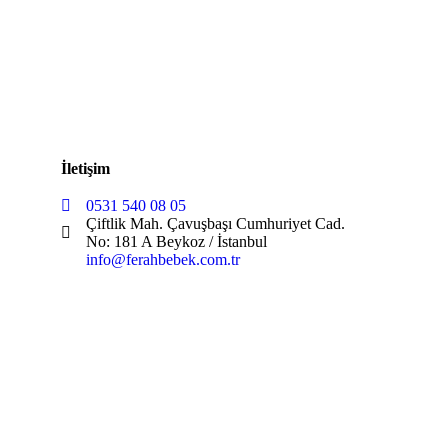
İletişim
0531 540 08 05
Çiftlik Mah. Çavuşbaşı Cumhuriyet Cad.
No: 181 A Beykoz / İstanbul
info@ferahbebek.com.tr