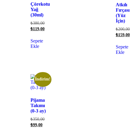
Çörekotu
Atkılı
Yağ
Fırçası
(30ml)
(Yüz
İçin)
₺
380,00
₺
119,00
₺
200,00
₺
159,00
Sepete
Ekle
Sepete
Ekle
İndirim!
Pijama
Takımı
(0-3 ay)
₺
350,00
₺
99,00