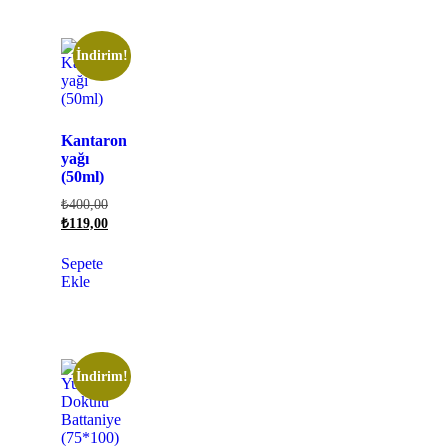
İndirim!
Kantaron
yağı
(50ml)
₺
400,00
₺
119,00
Sepete
Ekle
İndirim!