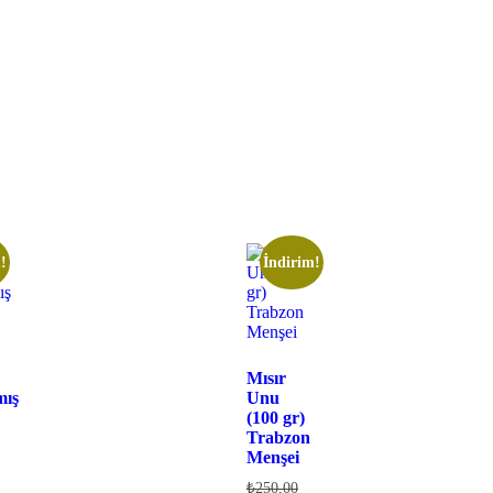
!
İndirim!
Mısır
mış
Unu
(100 gr)
Trabzon
Menşei
₺
250,00