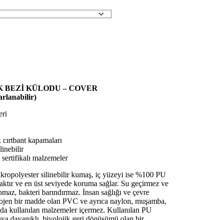
K BEZİ KÜLODU – COVER
lanabilir)
eri
 cırtbant kapamaları
inebilir
ertifikalı malzemeler
mikropolyester silinebilir kumaş, iç yüzeyi ise %100 PU
aktır ve en üst seviyede koruma sağlar. Su geçirmez ve
yapmaz, bakteri barındırmaz.
İnsan sağlığı ve çevre
erojen bir madde olan PVC ve ayrıca naylon, muşamba,
da kullanılan malzemeler
içermez.
Kullanılan PU
ya dayanıklı, biyolojik geri dönüşümü olan bir