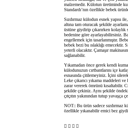
malzemedir. Külotun üretiminde ku
Standardı’nın özellikle bebek ürünle
Sızdırmaz külodun esnek yapısı ile,
altına tam oturacak şekilde ayarlam
üstüne giydirip çıkarırken kolaylık s
bedenine göre ayarlayabilirsiniz. B
engellemek için tasarlanmıştır. Bebeğ
bebek bezi bu ıslaklığı emecektir. S
yeterli olacaktır. Çamaşır makinasın
sağlanabilir.
Yıkamadan önce gerek kendi kumaşı
külodunuzun cırtbantlarını içe katl
esnasında çitilemeyiniz. İçini silere
Leke çıkarıcı yıkama maddeleri ve 
zarar vererek ömrünü kısaltabilir. C
şekilde çekiniz. Aynı şekilde öndeki
çıtçıtın yakınından tutup yavaşça çe
NOT:: Bu ürün sadece sızdırmaz kül
özellikle yıkanabilir emici bez giyd