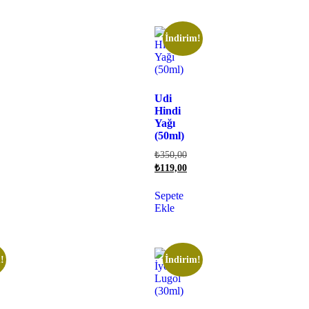
İndirim!
Udi
Hindi
Yağı
(50ml)
₺
350,00
₺
119,00
Sepete
Ekle
!
İndirim!