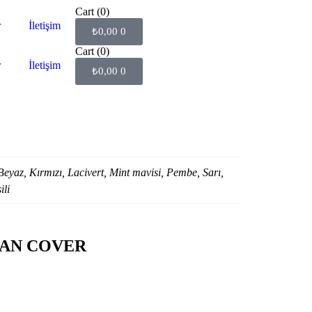
Cart
(0)
r
İletişim
₺
0,00
0
Cart
(0)
r
İletişim
₺
0,00
0
 Beyaz, Kırmızı, Lacivert, Mint mavisi, Pembe, Sarı,
ili
OĞAN COVER