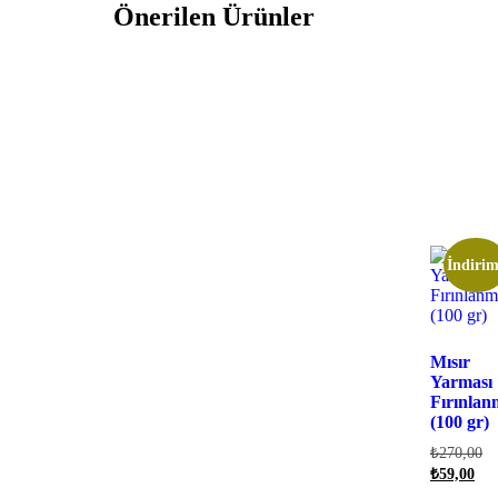
Önerilen Ürünler
İndirim
Mısır
Yarması
Fırınlan
(100 gr)
₺
270,00
₺
59,00