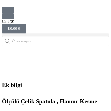
Cart
(0)
₺
0,00
0
Ek bilgi
Ölçülü Çelik Spatula , Hamur Kesme