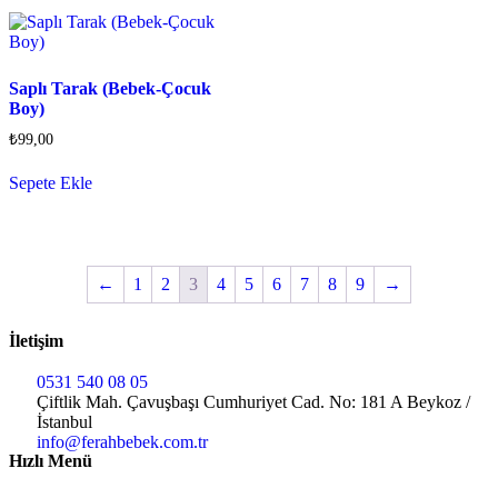
Saplı Tarak (Bebek-Çocuk
Boy)
₺
99,00
Sepete Ekle
←
1
2
3
4
5
6
7
8
9
→
İletişim
0531 540 08 05
Çiftlik Mah. Çavuşbaşı Cumhuriyet Cad. No: 181 A Beykoz /
İstanbul
info@ferahbebek.com.tr
Hızlı Menü