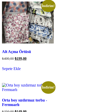
İndirim!
Alt Açma Örtüsü
₺
400,00
₺
199,00
Sepete Ekle
İndirim!
Orta boy sızdırmaz torba -
Fermuarlı
₺
250,00
₺
149,00